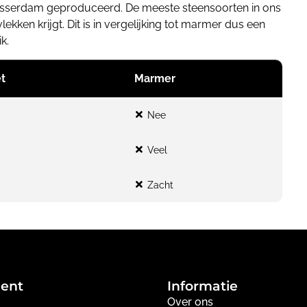
Alblasserdam geproduceerd. De meeste steensoorten in ons
kken krijgt. Dit is in vergelijking tot marmer dus een
k.
t
Marmer
Nee
g
Veel
Zacht
ment
Informatie
Over ons