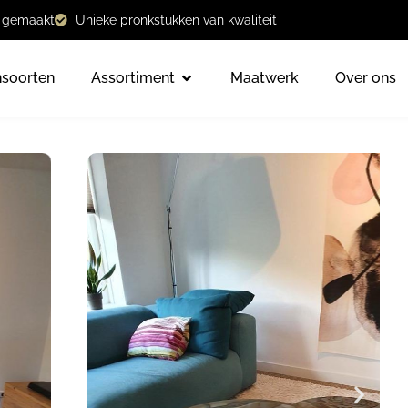
t gemaakt
Unieke pronkstukken van kwaliteit
nsoorten
Assortiment
Maatwerk
Over ons