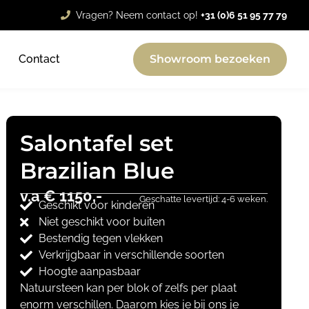
Vragen? Neem contact op!
+31 (0)6 51 95 77 79
Contact
Showroom bezoeken
Salontafel set
Brazilian Blue
v.a € 1150,-
Geschatte levertijd: 4-6 weken.
Geschikt voor kinderen
Niet geschikt voor buiten
Bestendig tegen vlekken
Verkrijgbaar in verschillende soorten
Hoogte aanpasbaar
Natuursteen kan per blok of zelfs per plaat
enorm verschillen. Daarom kies je bij ons je