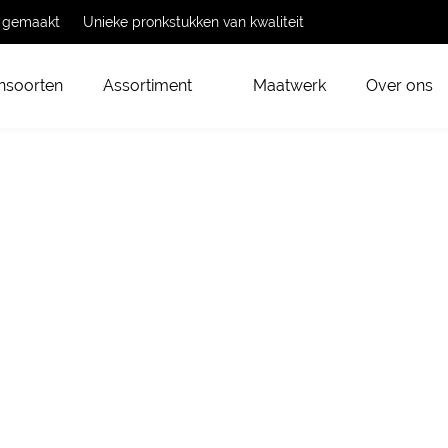
t gemaakt
Unieke pronkstukken van kwaliteit
nsoorten
Assortiment
Maatwerk
Over ons