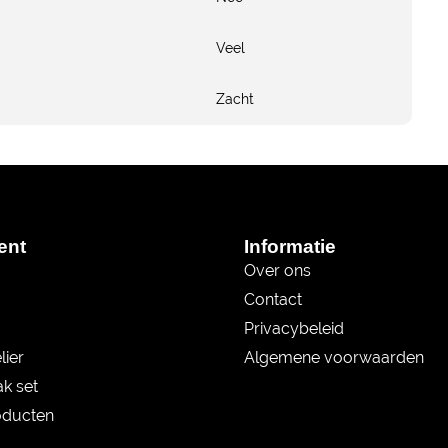
Veel
Zacht
ent
Informatie
Over ons
Contact
Privacybeleid
lier
Algemene voorwaarden
k set
oducten