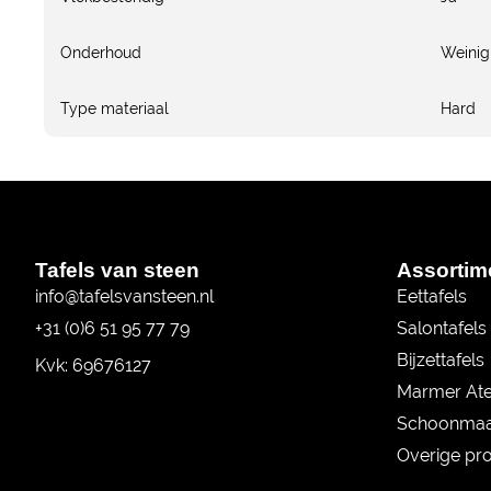
Onderhoud
Weinig
Type materiaal
Hard
Tafels van steen
Assortim
info@tafelsvansteen.nl
Eettafels
+31 (0)6 51 95 77 79
Salontafels
Bijzettafels
Kvk: 69676127
Marmer Ate
Schoonmaa
Overige pr