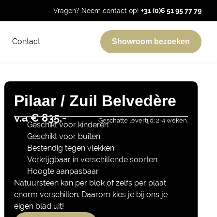
Vragen? Neem contact op!
+31 (0)6 51 95 77 79
Contact
Showroom bezoeken
Pilaar / Zuil Belvedère
v.a € 835,-
Geschatte levertijd: 2-4 weken.
Geschikt voor kinderen
Geschikt voor buiten
Bestendig tegen vlekken
Verkrijgbaar in verschillende soorten
Hoogte aanpasbaar
Natuursteen kan per blok of zelfs per plaat
enorm verschillen. Daarom kies je bij ons je
eigen blad uit!