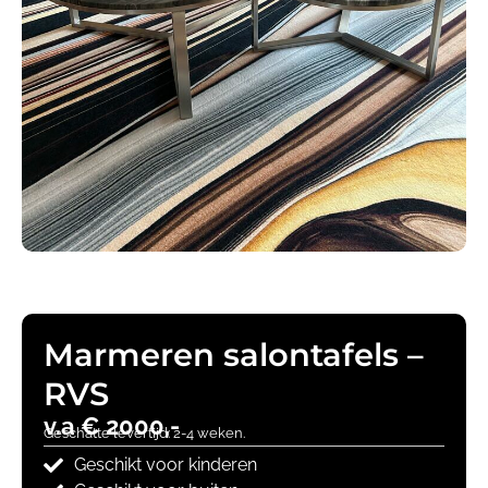
Marmeren salontafels –
RVS
v.a € 2000,-
Geschatte levertijd: 2-4 weken.
Geschikt voor kinderen