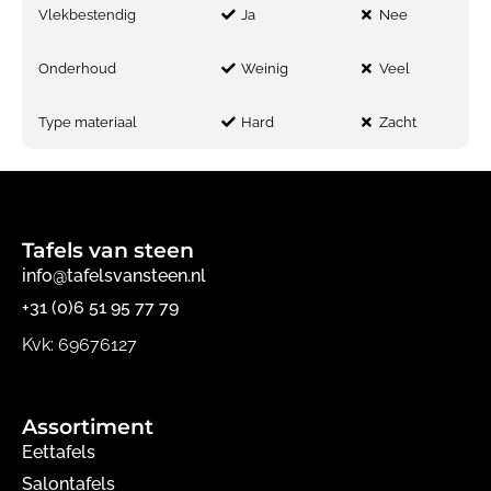
Vlekbestendig
Ja
Nee
Onderhoud
Weinig
Veel
Type materiaal
Hard
Zacht
Tafels van steen
info@tafelsvansteen.nl
+31 (0)6 51 95 77 79
Kvk: 69676127
Assortiment
Eettafels
Salontafels