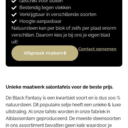
Geschikt voor buiten
Bestendig tegen vlekken
Verkrijgbaar in verschillende soorten
Hoogte aanpasbaar
Natuursteen kan per blok of zelfs per plaat enorm
verschillen. Daarom kies je bij ons je eigen blad
uit!
Contact opnemen
Afspraak maken
Unieke maatwerk salontafels voor de beste prijs.
De Black Fantasy is een kwartsiet soort en is dus 100 %
natuursteen. Dit populaire setje heeft een unieke & luxe
uitstraling. Al onze tafels worden in onze fabriek in
Alblasserdam geproduceerd. De meeste steensoorten
in ons assortiment bevatten geen kalk waardoor je