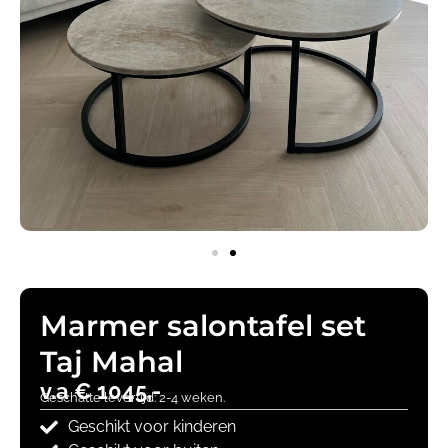
Marmer salontafel set
Taj Mahal
v.a € 1045,-
Geschatte levertijd: 2-4 weken.
Geschikt voor kinderen