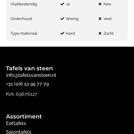
Vlekbestendig
Ja
Nee
Onderhoud
Weinig
Veel
Type materiaal
Hard
Zacht
Tafels van steen
info@tafelsvansteen.nl
+31 (0)6 51 95 77 79
Kvk: 69676127
Assortiment
Eettafels
Salontafels