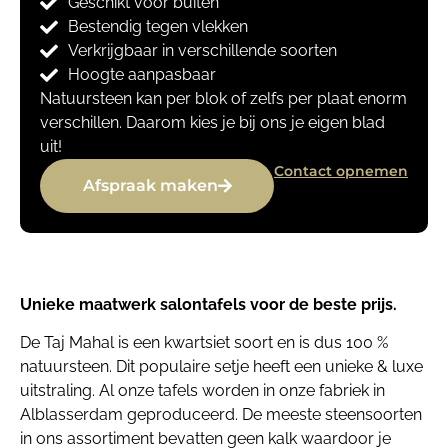
Geschikt voor buiten
Bestendig tegen vlekken
Verkrijgbaar in verschillende soorten
Hoogte aanpasbaar
Natuursteen kan per blok of zelfs per plaat enorm
verschillen. Daarom kies je bij ons je eigen blad
uit!
Contact opnemen
Afspraak maken
Unieke maatwerk salontafels voor de beste prijs.
De Taj Mahal is een kwartsiet soort en is dus 100 %
natuursteen. Dit populaire setje heeft een unieke & luxe
uitstraling. Al onze tafels worden in onze fabriek in
Alblasserdam geproduceerd. De meeste steensoorten
in ons assortiment bevatten geen kalk waardoor je