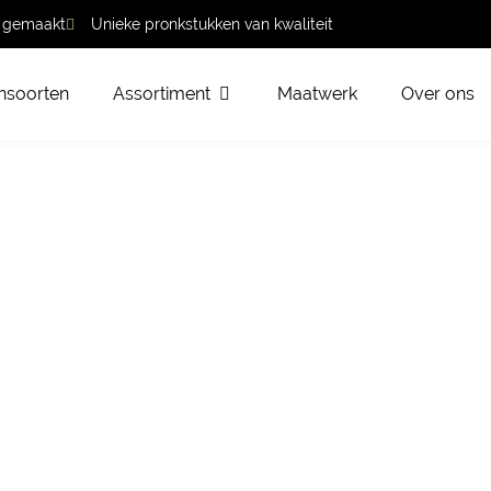
t gemaakt
Unieke pronkstukken van kwaliteit
nsoorten
Assortiment
Maatwerk
Over ons