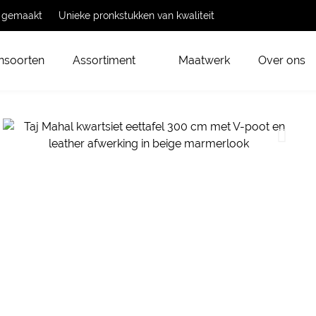
t gemaakt
Unieke pronkstukken van kwaliteit
nsoorten
Assortiment
Maatwerk
Over ons