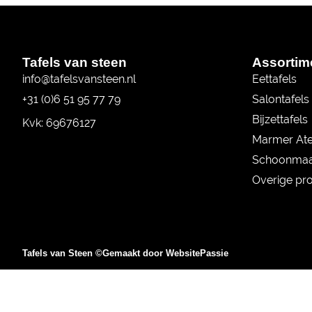
Tafels van steen
Assortim
info@tafelsvansteen.nl
Eettafels
+31 (0)6 51 95 77 79
Salontafels
Bijzettafels
Kvk: 69676127
Marmer Ate
Schoonmaa
Overige pr
Tafels van Steen ©
Gemaakt door WebsitePassie