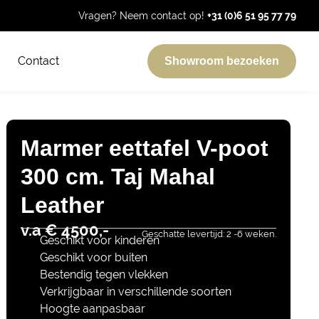
Vragen? Neem contact op!
+31 (0)6 51 95 77 79
Contact
Showroom bezoeken
Marmer eettafel V-poot
300 cm. Taj Mahal
Leather
v.a € 4500,-
Geschatte levertijd: 2 -6 weken.
Geschikt voor kinderen
Geschikt voor buiten
Bestendig tegen vlekken
Verkrijgbaar in verschillende soorten
Hoogte aanpasbaar