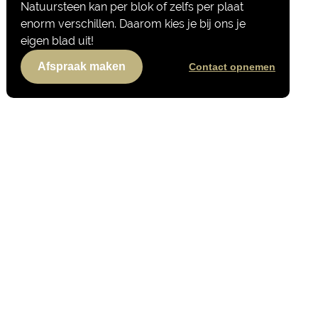
Natuursteen kan per blok of zelfs per plaat
enorm verschillen. Daarom kies je bij ons je
eigen blad uit!
Afspraak maken
Contact opnemen