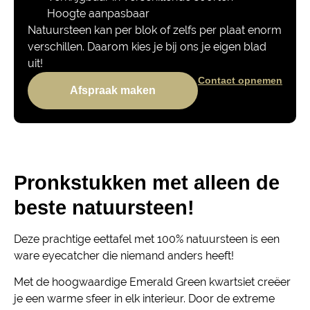
Hoogte aanpasbaar
Natuursteen kan per blok of zelfs per plaat enorm
verschillen. Daarom kies je bij ons je eigen blad
uit!
Contact opnemen
Afspraak maken
Pronkstukken met alleen de
beste natuursteen!
Deze prachtige eettafel met 100% natuursteen is een
ware eyecatcher die niemand anders heeft!
Met de hoogwaardige Emerald Green kwartsiet creëer
je een warme sfeer in elk interieur. Door de extreme