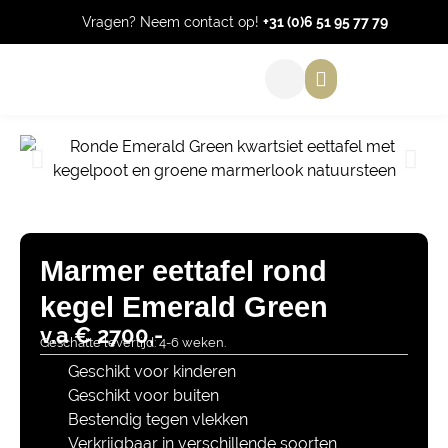
Vragen? Neem contact op!
+31 (0)6 51 95 77 79
Marmer eettafel rond
kegel Emerald Green
v.a € 2700,-
Geschatte levertijd: 4-6 weken.
Geschikt voor kinderen
Geschikt voor buiten
Bestendig tegen vlekken
Verkrijgbaar in verschillende soorten