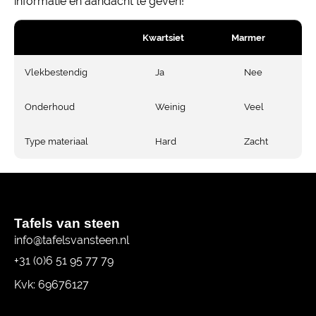
informatie en aandacht te geven!
Kwartsiet
Marmer
Vlekbestendig
Ja
Nee
Onderhoud
Weinig
Veel
Type materiaal
Hard
Zacht
Tafels van steen
info@tafelsvansteen.nl
+31 (0)6 51 95 77 79
Kvk: 69676127