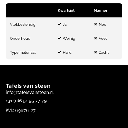
Kwartsiet
Marmer
Vlekbestendig
Ja
Nee
Onderhoud
Weinig
Veel
Type materiaal
Hard
Zacht
Tafels van steen
info@tafelsvansteen.nl
+31 (0)6 51 95 77 79
Kvk: 69676127