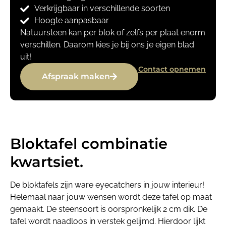
Verkrijgbaar in verschillende soorten
Hoogte aanpasbaar
Natuursteen kan per blok of zelfs per plaat enorm
verschillen. Daarom kies je bij ons je eigen blad
uit!
Contact opnemen
Afspraak maken
Bloktafel combinatie
kwartsiet.
De bloktafels zijn ware eyecatchers in jouw interieur!
Helemaal naar jouw wensen wordt deze tafel op maat
gemaakt. De steensoort is oorspronkelijk 2 cm dik. De
tafel wordt naadloos in verstek gelijmd. Hierdoor lijkt