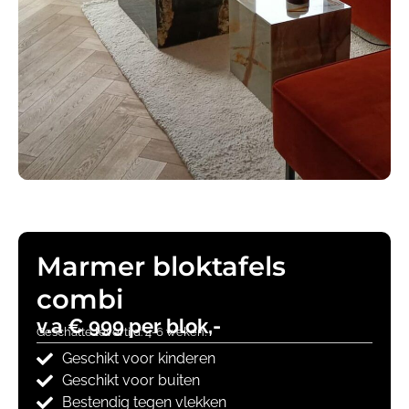
Marmer bloktafels
combi
v.a € 999 per blok,-
Geschatte levertijd: 4-6 weken.
Geschikt voor kinderen
Geschikt voor buiten
Bestendig tegen vlekken