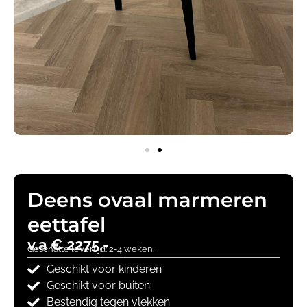
Deens ovaal marmeren
eettafel
v.a € 2275,-
Geschatte levertijd: 2-4 weken.
Geschikt voor kinderen
Geschikt voor buiten
Bestendig tegen vlekken