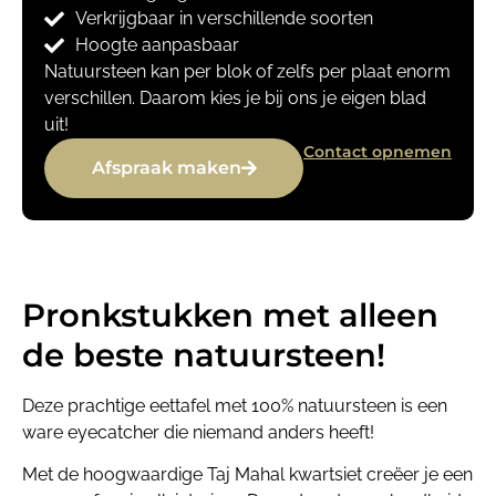
Verkrijgbaar in verschillende soorten
Hoogte aanpasbaar
Natuursteen kan per blok of zelfs per plaat enorm
verschillen. Daarom kies je bij ons je eigen blad
uit!
Contact opnemen
Afspraak maken
Pronkstukken met alleen
de beste natuursteen!
Deze prachtige eettafel met 100% natuursteen is een
ware eyecatcher die niemand anders heeft!
Met de hoogwaardige Taj Mahal kwartsiet creëer je een